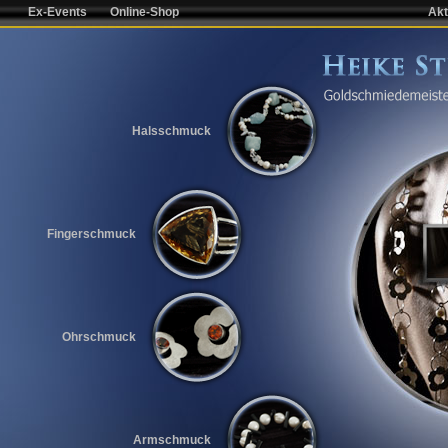
Ex-Events
Online-Shop
Akt
Halsschmuck
Fingerschmuck
Ohrschmuck
Armschmuck